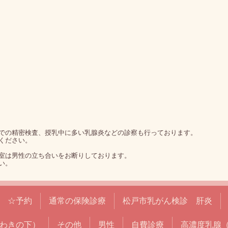
での精密検査、授乳中に多い乳腺炎などの診察も行っております。
ください。
室は男性の立ち合いをお断りしております。
い。
☆予約
通常の保険診療
松戸市乳がん検診 肝炎
わきの下）
その他
男性
自費診療
高濃度乳腺